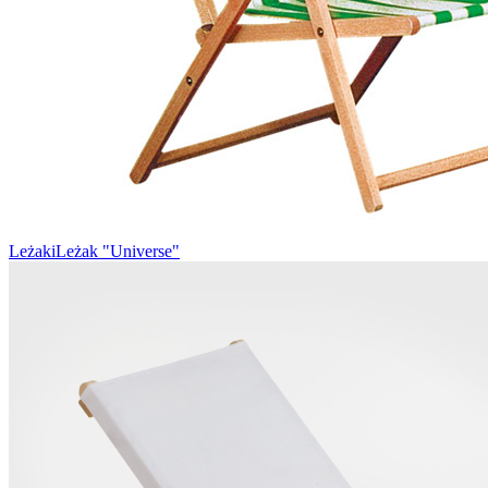
Leżaki
Leżak "Universe"