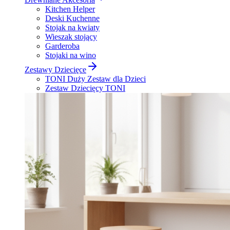
Kitchen Helper
Deski Kuchenne
Stojak na kwiaty
Wieszak stojący
Garderoba
Stojaki na wino
Zestawy Dziecięce
TONI Duży Zestaw dla Dzieci
Zestaw Dziecięcy TONI