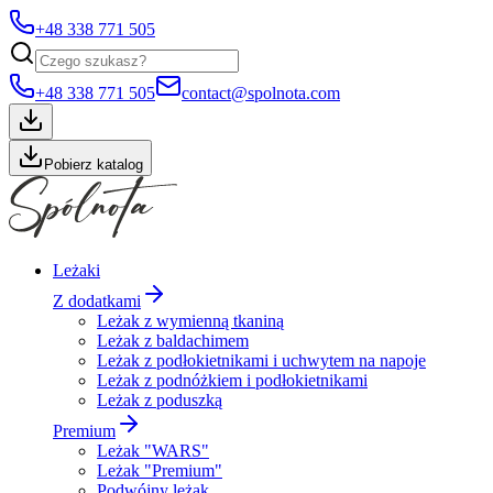
+48 338 771 505
+48 338 771 505
contact@spolnota.com
Pobierz katalog
Leżaki
Z dodatkami
Leżak z wymienną tkaniną
Leżak z baldachimem
Leżak z podłokietnikami i uchwytem na napoje
Leżak z podnóżkiem i podłokietnikami
Leżak z poduszką
Premium
Leżak "WARS"
Leżak "Premium"
Podwójny leżak