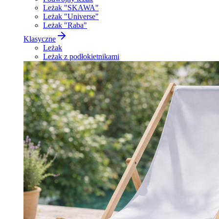
Leżak "SKAWA"
Leżak "Universe"
Leżak "Raba"
Klasyczne
Leżak
Leżak z podłokietnikami