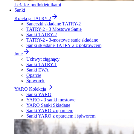
Leżak z podłokietnikami
Sanki
Kolekcja TATRY-2
Saneczki składane TATRY-2
TATRY-2 - 3 Mostowe Sanie
Sanki TATRY-2
TATRY-2 - 3-mostowe sanie składane
Sanki składane TATRY-2 z pokrowcem
Inne
Uchwyt ciągnący
Sanki TATRY-1
Sanki EWA
Oparcie
Śpiworek
YARO Kolekcja
Sanki YARO
YARO - 3 sanki mostowe
YARO Sanki Składane
Sanki YARO z oparciem
Sanki YARO z oparciem i śpiworem