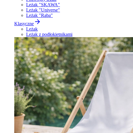
Leżak "SKAWA"
Leżak "Universe"
Leżak "Raba"
Klasyczne
Leżak
Leżak z podłokietnikami