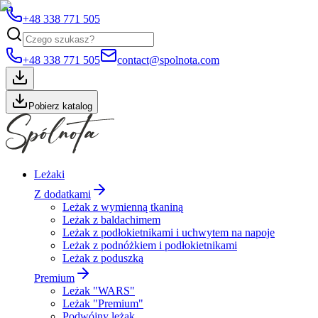
+48 338 771 505
+48 338 771 505
contact@spolnota.com
Pobierz katalog
Leżaki
Z dodatkami
Leżak z wymienną tkaniną
Leżak z baldachimem
Leżak z podłokietnikami i uchwytem na napoje
Leżak z podnóżkiem i podłokietnikami
Leżak z poduszką
Premium
Leżak "WARS"
Leżak "Premium"
Podwójny leżak