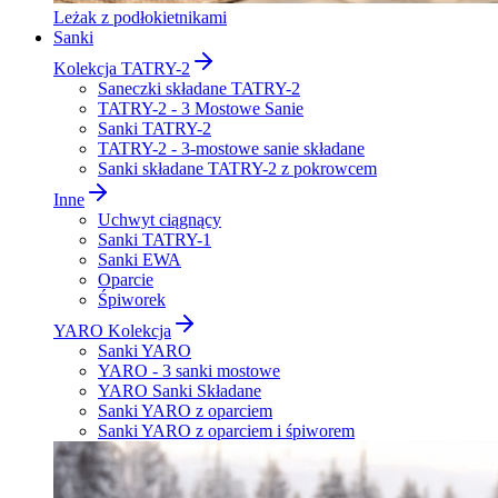
Leżak z podłokietnikami
Sanki
Kolekcja TATRY-2
Saneczki składane TATRY-2
TATRY-2 - 3 Mostowe Sanie
Sanki TATRY-2
TATRY-2 - 3-mostowe sanie składane
Sanki składane TATRY-2 z pokrowcem
Inne
Uchwyt ciągnący
Sanki TATRY-1
Sanki EWA
Oparcie
Śpiworek
YARO Kolekcja
Sanki YARO
YARO - 3 sanki mostowe
YARO Sanki Składane
Sanki YARO z oparciem
Sanki YARO z oparciem i śpiworem