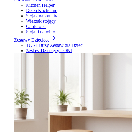
Kitchen Helper
Deski Kuchenne
Stojak na kwiaty
Wieszak stojący
Garderoba
Stojaki na wino
Zestawy Dziecięce
TONI Duży Zestaw dla Dzieci
Zestaw Dziecięcy TONI