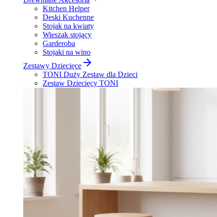
Kitchen Helper
Deski Kuchenne
Stojak na kwiaty
Wieszak stojący
Garderoba
Stojaki na wino
Zestawy Dziecięce
TONI Duży Zestaw dla Dzieci
Zestaw Dziecięcy TONI