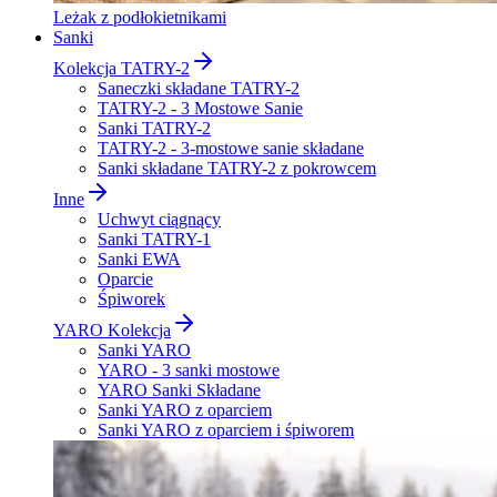
Leżak z podłokietnikami
Sanki
Kolekcja TATRY-2
Saneczki składane TATRY-2
TATRY-2 - 3 Mostowe Sanie
Sanki TATRY-2
TATRY-2 - 3-mostowe sanie składane
Sanki składane TATRY-2 z pokrowcem
Inne
Uchwyt ciągnący
Sanki TATRY-1
Sanki EWA
Oparcie
Śpiworek
YARO Kolekcja
Sanki YARO
YARO - 3 sanki mostowe
YARO Sanki Składane
Sanki YARO z oparciem
Sanki YARO z oparciem i śpiworem