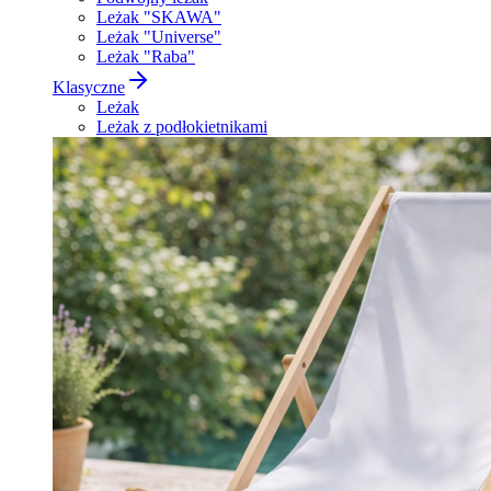
Leżak "SKAWA"
Leżak "Universe"
Leżak "Raba"
Klasyczne
Leżak
Leżak z podłokietnikami