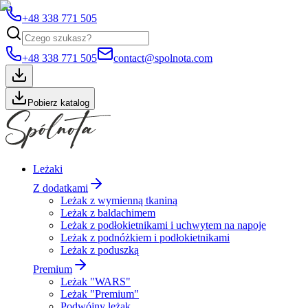
+48 338 771 505
+48 338 771 505
contact@spolnota.com
Pobierz katalog
Leżaki
Z dodatkami
Leżak z wymienną tkaniną
Leżak z baldachimem
Leżak z podłokietnikami i uchwytem na napoje
Leżak z podnóżkiem i podłokietnikami
Leżak z poduszką
Premium
Leżak "WARS"
Leżak "Premium"
Podwójny leżak