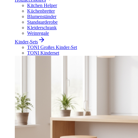
Kitchen Helper
Küchenbretter
Blumenständer
Standgarderobe
Kleiderschrank
Weinregale
Kinder-Sets
TONI Großes Kinder-Set
TONI Kinderset