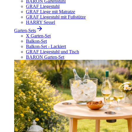
BARON Gartenstuhl
GRAF Liegestuhl
GRAF Liege mit Matratze
GRAF Liegestuhl mit Fußstütze
HARRY Sessel
Garten-Sets
X Garten-Set
Balkon-Set
Balkon-Set - Lackiert
GRAF Liegestuhl und Tisch
BARON Garten-Set