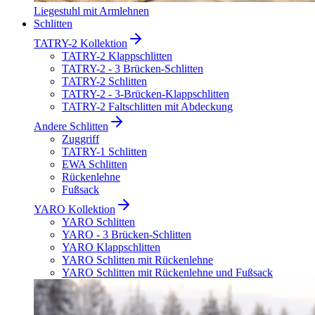
Liegestuhl mit Armlehnen
Schlitten
TATRY-2 Kollektion
TATRY-2 Klappschlitten
TATRY-2 - 3 Brücken-Schlitten
TATRY-2 Schlitten
TATRY-2 - 3-Brücken-Klappschlitten
TATRY-2 Faltschlitten mit Abdeckung
Andere Schlitten
Zuggriff
TATRY-1 Schlitten
EWA Schlitten
Rückenlehne
Fußsack
YARO Kollektion
YARO Schlitten
YARO - 3 Brücken-Schlitten
YARO Klappschlitten
YARO Schlitten mit Rückenlehne
YARO Schlitten mit Rückenlehne und Fußsack