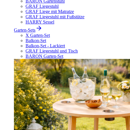
BARON Gartenstuhl
GRAF Liegestuhl
GRAF Liege mit Matratze
GRAF Liegestuhl mit Fußstütze
HARRY Sessel
Garten-Sets
X Garten-Set
Balkon-Set
Balkon-Set - Lackiert
GRAF Liegestuhl und Tisch
BARON Garten-Set