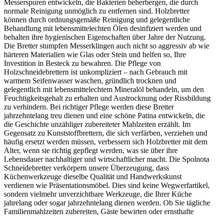
Messerspuren entwickeln, die Bakterien beherbergen, die durch
normale Reinigung unmöglich zu entfernen sind. Holzbretter
können durch ordnungsgemäße Reinigung und gelegentliche
Behandlung mit lebensmittelechten Ölen desinfiziert werden und
behalten ihre hygienischen Eigenschaften über Jahre der Nutzung.
Die Bretter stumpfen Messerklingen auch nicht so aggressiv ab wie
härteren Materialien wie Glas oder Stein und helfen so, Ihre
Investition in Besteck zu bewahren. Die Pflege von
Holzschneidebrettern ist unkompliziert – nach Gebrauch mit
warmem Seifenwasser waschen, gründlich trocknen und
gelegentlich mit lebensmittelechtem Mineralöl behandeln, um den
Feuchtigkeitsgehalt zu erhalten und Austrocknung oder Rissbildung
zu verhindern. Bei richtiger Pflege werden diese Bretter
jahrzehntelang treu dienen und eine schöne Patina entwickeln, die
die Geschichte unzähliger zubereiteter Mahlzeiten erzählt. Im
Gegensatz zu Kunststoffbrettern, die sich verfärben, verziehen und
häufig ersetzt werden müssen, verbessern sich Holzbretter mit dem
Alter, wenn sie richtig gepflegt werden, was sie über ihre
Lebensdauer nachhaltiger und wirtschaftlicher macht. Die Spolnota
Schneidebretter verkörpern unsere Überzeugung, dass
Küchenwerkzeuge dieselbe Qualität und Handwerkskunst
verdienen wie Präsentationsmöbel. Dies sind keine Wegwerfartikel,
sondern vielmehr unverzichtbare Werkzeuge, die Ihrer Küche
jahrelang oder sogar jahrzehntelang dienen werden. Ob Sie tägliche
Familienmahlzeiten zubereiten, Gäste bewirten oder ernsthafte