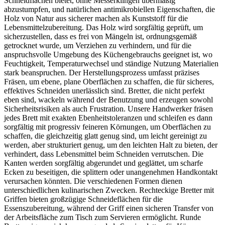
Schneidflächen bietet, ohne Messerklingen übermäßig
abzustumpfen, und natürlichen antimikrobiellen Eigenschaften, die
Holz von Natur aus sicherer machen als Kunststoff für die
Lebensmittelzubereitung. Das Holz wird sorgfältig geprüft, um
sicherzustellen, dass es frei von Mängeln ist, ordnungsgemäß
getrocknet wurde, um Verziehen zu verhindern, und für die
anspruchsvolle Umgebung des Küchengebrauchs geeignet ist, wo
Feuchtigkeit, Temperaturwechsel und ständige Nutzung Materialien
stark beanspruchen. Der Herstellungsprozess umfasst präzises
Fräsen, um ebene, plane Oberflächen zu schaffen, die für sicheres,
effektives Schneiden unerlässlich sind. Bretter, die nicht perfekt
eben sind, wackeln während der Benutzung und erzeugen sowohl
Sicherheitsrisiken als auch Frustration. Unsere Handwerker fräsen
jedes Brett mit exakten Ebenheitstoleranzen und schleifen es dann
sorgfältig mit progressiv feineren Körnungen, um Oberflächen zu
schaffen, die gleichzeitig glatt genug sind, um leicht gereinigt zu
werden, aber strukturiert genug, um den leichten Halt zu bieten, der
verhindert, dass Lebensmittel beim Schneiden verrutschen. Die
Kanten werden sorgfältig abgerundet und geglättet, um scharfe
Ecken zu beseitigen, die splittern oder unangenehmen Handkontakt
verursachen könnten. Die verschiedenen Formen dienen
unterschiedlichen kulinarischen Zwecken. Rechteckige Bretter mit
Griffen bieten großzügige Schneideflächen für die
Essenszubereitung, während der Griff einen sicheren Transfer von
der Arbeitsfläche zum Tisch zum Servieren ermöglicht. Runde