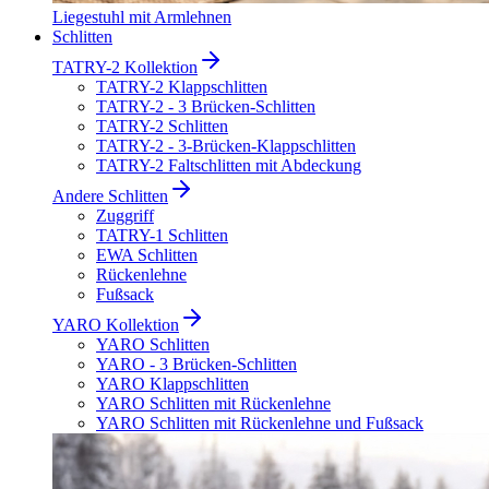
Liegestuhl mit Armlehnen
Schlitten
TATRY-2 Kollektion
TATRY-2 Klappschlitten
TATRY-2 - 3 Brücken-Schlitten
TATRY-2 Schlitten
TATRY-2 - 3-Brücken-Klappschlitten
TATRY-2 Faltschlitten mit Abdeckung
Andere Schlitten
Zuggriff
TATRY-1 Schlitten
EWA Schlitten
Rückenlehne
Fußsack
YARO Kollektion
YARO Schlitten
YARO - 3 Brücken-Schlitten
YARO Klappschlitten
YARO Schlitten mit Rückenlehne
YARO Schlitten mit Rückenlehne und Fußsack