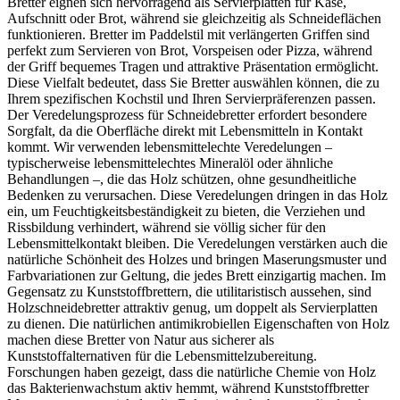
Bretter eignen sich hervorragend als Servierplatten für Käse,
Aufschnitt oder Brot, während sie gleichzeitig als Schneideflächen
funktionieren. Bretter im Paddelstil mit verlängerten Griffen sind
perfekt zum Servieren von Brot, Vorspeisen oder Pizza, während
der Griff bequemes Tragen und attraktive Präsentation ermöglicht.
Diese Vielfalt bedeutet, dass Sie Bretter auswählen können, die zu
Ihrem spezifischen Kochstil und Ihren Servierpräferenzen passen.
Der Veredelungsprozess für Schneidebretter erfordert besondere
Sorgfalt, da die Oberfläche direkt mit Lebensmitteln in Kontakt
kommt. Wir verwenden lebensmittelechte Veredelungen –
typischerweise lebensmittelechtes Mineralöl oder ähnliche
Behandlungen –, die das Holz schützen, ohne gesundheitliche
Bedenken zu verursachen. Diese Veredelungen dringen in das Holz
ein, um Feuchtigkeitsbeständigkeit zu bieten, die Verziehen und
Rissbildung verhindert, während sie völlig sicher für den
Lebensmittelkontakt bleiben. Die Veredelungen verstärken auch die
natürliche Schönheit des Holzes und bringen Maserungsmuster und
Farbvariationen zur Geltung, die jedes Brett einzigartig machen. Im
Gegensatz zu Kunststoffbrettern, die utilitaristisch aussehen, sind
Holzschneidebretter attraktiv genug, um doppelt als Servierplatten
zu dienen. Die natürlichen antimikrobiellen Eigenschaften von Holz
machen diese Bretter von Natur aus sicherer als
Kunststoffalternativen für die Lebensmittelzubereitung.
Forschungen haben gezeigt, dass die natürliche Chemie von Holz
das Bakterienwachstum aktiv hemmt, während Kunststoffbretter