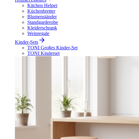
Kitchen Helper
Küchenbretter
Blumenständer
Standgarderobe
Kleiderschrank
Weinregale
Kinder-Sets
TONI Großes Kinder-Set
TONI Kinderset