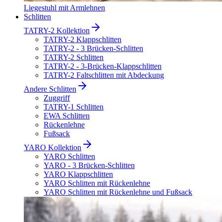
Liegestuhl mit Armlehnen
Schlitten
TATRY-2 Kollektion
TATRY-2 Klappschlitten
TATRY-2 - 3 Brücken-Schlitten
TATRY-2 Schlitten
TATRY-2 - 3-Brücken-Klappschlitten
TATRY-2 Faltschlitten mit Abdeckung
Andere Schlitten
Zuggriff
TATRY-1 Schlitten
EWA Schlitten
Rückenlehne
Fußsack
YARO Kollektion
YARO Schlitten
YARO - 3 Brücken-Schlitten
YARO Klappschlitten
YARO Schlitten mit Rückenlehne
YARO Schlitten mit Rückenlehne und Fußsack