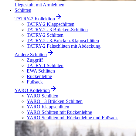
Liegestuhl mit Armlehnen
Schlitten
TATRY-2 Kollektion
TATRY-2 Klappschlitten
TATRY-2 - 3 Brücken-Schlitten
TATRY-2 Schlitten
TATRY-2 - 3-Brücken-Klappschlitten
TATRY-2 Faltschlitten mit Abdeckung
Andere Schlitten
Zuggriff
TATRY-1 Schlitten
EWA Schlitten
Rückenlehne
Fußsack
YARO Kollektion
YARO Schlitten
YARO - 3 Brücken-Schlitten
YARO Klappschlitten
YARO Schlitten mit Rückenlehne
YARO Schlitten mit Rückenlehne und Fußsack