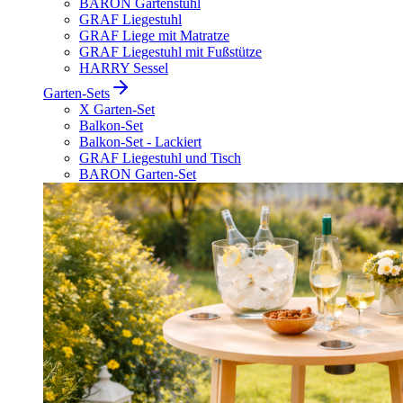
BARON Gartenstuhl
GRAF Liegestuhl
GRAF Liege mit Matratze
GRAF Liegestuhl mit Fußstütze
HARRY Sessel
Garten-Sets
X Garten-Set
Balkon-Set
Balkon-Set - Lackiert
GRAF Liegestuhl und Tisch
BARON Garten-Set