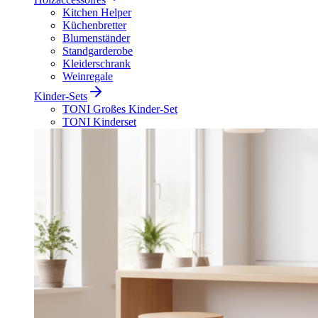
Kitchen Helper
Küchenbretter
Blumenständer
Standgarderobe
Kleiderschrank
Weinregale
Kinder-Sets
TONI Großes Kinder-Set
TONI Kinderset