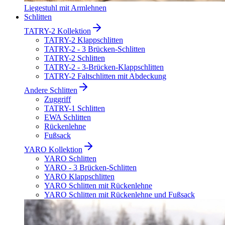
Liegestuhl mit Armlehnen
Schlitten
TATRY-2 Kollektion
TATRY-2 Klappschlitten
TATRY-2 - 3 Brücken-Schlitten
TATRY-2 Schlitten
TATRY-2 - 3-Brücken-Klappschlitten
TATRY-2 Faltschlitten mit Abdeckung
Andere Schlitten
Zuggriff
TATRY-1 Schlitten
EWA Schlitten
Rückenlehne
Fußsack
YARO Kollektion
YARO Schlitten
YARO - 3 Brücken-Schlitten
YARO Klappschlitten
YARO Schlitten mit Rückenlehne
YARO Schlitten mit Rückenlehne und Fußsack