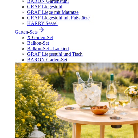
BARON Gartenstuhl
GRAF Liegestuhl
GRAF Liege mit Matratze
GRAF Liegestuhl mit Fußstütze
HARRY Sessel
Garten-Sets
X Garten-Set
Balkon-Set
Balkon-Set - Lackiert
GRAF Liegestuhl und Tisch
BARON Garten-Set