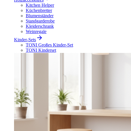
Kitchen Helper
Küchenbretter
Blumenständer
Standgarderobe
Kleiderschrank
Weinregale
Kinder-Sets
TONI Großes Kinder-Set
TONI Kinderset