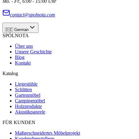
Mo. - Fr., 6:00 - 15:00 Uhr
contact@spolnota.com
🇩🇪
German
SPÓLNOTA
Über uns
Unsere Geschichte
Blog
Kontakt
Katalog
Liegestühle
Schlitten
Gartenmöbel
Campingmöbel
Holzprodukte
Akustikpaneele
FÜR KUNDEN
Maßgeschneidertes Möbelprojekt
Kundendienstpflege