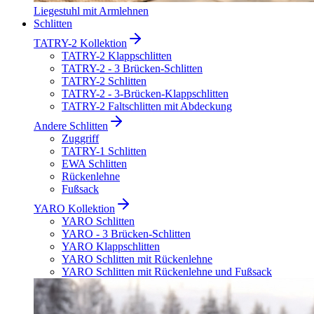
Liegestuhl mit Armlehnen
Schlitten
TATRY-2 Kollektion
TATRY-2 Klappschlitten
TATRY-2 - 3 Brücken-Schlitten
TATRY-2 Schlitten
TATRY-2 - 3-Brücken-Klappschlitten
TATRY-2 Faltschlitten mit Abdeckung
Andere Schlitten
Zuggriff
TATRY-1 Schlitten
EWA Schlitten
Rückenlehne
Fußsack
YARO Kollektion
YARO Schlitten
YARO - 3 Brücken-Schlitten
YARO Klappschlitten
YARO Schlitten mit Rückenlehne
YARO Schlitten mit Rückenlehne und Fußsack