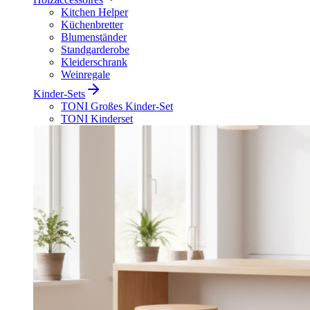
Kitchen Helper
Küchenbretter
Blumenständer
Standgarderobe
Kleiderschrank
Weinregale
Kinder-Sets
TONI Großes Kinder-Set
TONI Kinderset