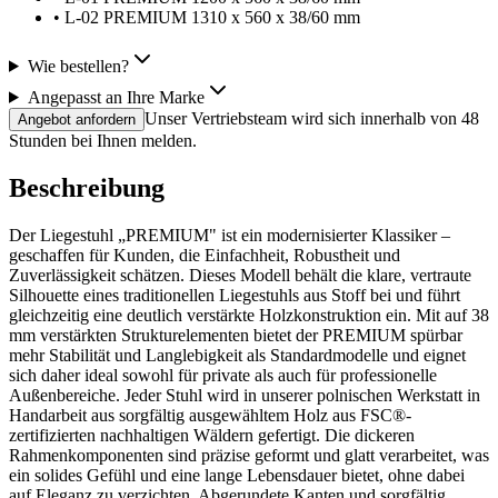
•
L-02 PREMIUM 1310 x 560 x 38/60 mm
Wie bestellen?
Angepasst an Ihre Marke
Unser Vertriebsteam wird sich innerhalb von 48
Angebot anfordern
Stunden bei Ihnen melden.
Beschreibung
Der Liegestuhl „PREMIUM" ist ein modernisierter Klassiker –
geschaffen für Kunden, die Einfachheit, Robustheit und
Zuverlässigkeit schätzen. Dieses Modell behält die klare, vertraute
Silhouette eines traditionellen Liegestuhls aus Stoff bei und führt
gleichzeitig eine deutlich verstärkte Holzkonstruktion ein. Mit auf 38
mm verstärkten Strukturelementen bietet der PREMIUM spürbar
mehr Stabilität und Langlebigkeit als Standardmodelle und eignet
sich daher ideal sowohl für private als auch für professionelle
Außenbereiche. Jeder Stuhl wird in unserer polnischen Werkstatt in
Handarbeit aus sorgfältig ausgewähltem Holz aus FSC®-
zertifizierten nachhaltigen Wäldern gefertigt. Die dickeren
Rahmenkomponenten sind präzise geformt und glatt verarbeitet, was
ein solides Gefühl und eine lange Lebensdauer bietet, ohne dabei
auf Eleganz zu verzichten. Abgerundete Kanten und sorgfältig