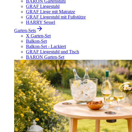
BARON Gartenstuhl
GRAF Liegestuhl
GRAF Liege mit Matratze
GRAF Liegestuhl mit Fußstütze
HARRY Sessel
Garten-Sets
X Garten-Set
Balkon-Set
Balkon-Set - Lackiert
GRAF Liegestuhl und Tisch
BARON Garten-Set