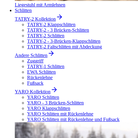
Liegestuhl mit Armlehnen
Schlitten
TATRY-2 Kollektion
TATRY-2 Klappschlitten
TATRY-2 - 3 Brücken-Schlitten
TATRY-2 Schlitten
TATRY-2 - 3-Brücken-Klappschlitten
TATRY-2 Faltschlitten mit Abdeckung
Andere Schlitten
Zuggriff
TATRY-1 Schlitten
EWA Schlitten
Rückenlehne
Fußsack
YARO Kollektion
YARO Schlitten
YARO - 3 Brücken-Schlitten
YARO Klappschlitten
YARO Schlitten mit Rückenlehne
YARO Schlitten mit Rückenlehne und Fußsack