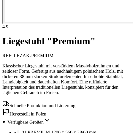
4.9
Liegestuhl "Premium"
REF
:
LEZAK-PREMIUM
Klassischer Liegestuhl mit verstärktem Massivholzrahmen und
zeitloser Form. Gefertigt aus nachhaltigem polnischem Holz, mit
dickeren 38 mm starken Strukturelementen für erhöhte Stabilität,
Langlebigkeit und dauerhaften Komfort. Eine raffinierte
Interpretation des traditionellen Liegestuhls, konzipiert für den
täglichen Gebrauch im Freien.
Schnelle Produktion und Lieferung
Hergestellt in Polen
Verfügbare Größen
•
L-01 PREMIUM 1200 x 560 x 38/60 mm