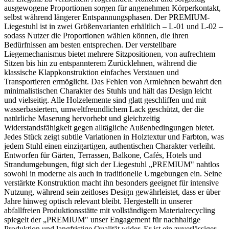
ausgewogene Proportionen sorgen für angenehmen Körperkontakt,
selbst während längerer Entspannungsphasen. Der PREMIUM-
Liegestuhl ist in zwei Größenvarianten erhältlich – L-01 und L-02 –
sodass Nutzer die Proportionen wählen können, die ihren
Bedürfnissen am besten entsprechen. Der verstellbare
Liegemechanismus bietet mehrere Sitzpositionen, von aufrechtem
Sitzen bis hin zu entspannterem Zurücklehnen, während die
klassische Klappkonstruktion einfaches Verstauen und
Transportieren ermöglicht. Das Fehlen von Armlehnen bewahrt den
minimalistischen Charakter des Stuhls und hält das Design leicht
und vielseitig. Alle Holzelemente sind glatt geschliffen und mit
wasserbasiertem, umweltfreundlichem Lack geschützt, der die
natürliche Maserung hervorhebt und gleichzeitig
Widerstandsfähigkeit gegen alltägliche Außenbedingungen bietet.
Jedes Stück zeigt subtile Variationen in Holztextur und Farbton, was
jedem Stuhl einen einzigartigen, authentischen Charakter verleiht.
Entworfen für Gärten, Terrassen, Balkone, Cafés, Hotels und
Strandumgebungen, fügt sich der Liegestuhl „PREMIUM" nahtlos
sowohl in moderne als auch in traditionelle Umgebungen ein. Seine
verstärkte Konstruktion macht ihn besonders geeignet für intensive
Nutzung, während sein zeitloses Design gewährleistet, dass er über
Jahre hinweg optisch relevant bleibt. Hergestellt in unserer
abfallfreien Produktionsstätte mit vollständigem Materialrecycling
spiegelt der „PREMIUM" unser Engagement für nachhaltige
Produktion und langfristige Qualität wider. Er ist ein zuverlässiger,